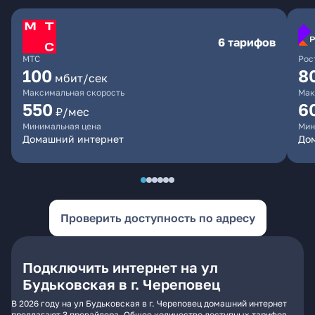
6 тарифов
МТС
Рос
100
8
мбит/сек
Максимальная скорость
Мак
550
6
₽/мес
Минимальная цена
Мин
Домашний интернет
До
Проверить доступность по адресу
Подключить интернет на ул
Будьковская в г. Череповец
В 2026 году на ул Будьковская в г. Череповец домашний интернет
предлагают 3 провайдера. Общее количество доступных тарифов -