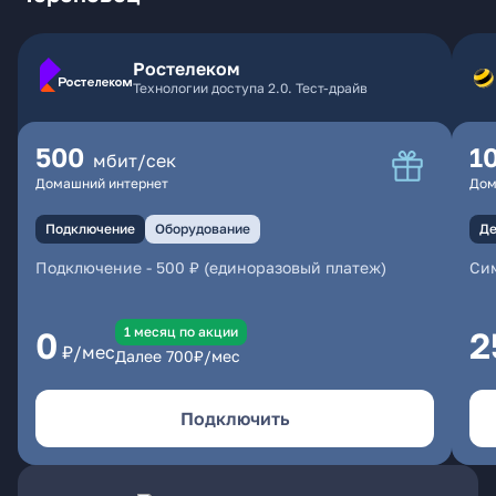
Ростелеком
Технологии доступа 2.0. Тест-драйв
500
1
мбит/сек
Домашний интернет
Дом
Подключение
Оборудование
Де
Подключение
-
500 ₽ (единоразовый платеж)
Сим
1 месяц по акции
0
2
₽/мес
Далее
700
₽/мес
Подключить