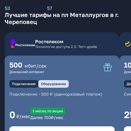
53
57
Лучшие тарифы на пл Металлургов в г.
Череповец
Ростелеком
Технологии доступа 2.0. Тест-драйв
500
1
мбит/сек
Домашний интернет
Дом
Подключение
Оборудование
Де
Подключение
-
500 ₽ (единоразовый платеж)
Сим
1 месяц по акции
0
2
₽/мес
Далее
700
₽/мес