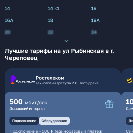
14
14 к1
16
16А
18
18А
20
22
24
Лучшие тарифы на ул Рыбинская в г.
Череповец
Ростелеком
Технологии доступа 2.0. Тест-драйв
500
1
мбит/сек
Домашний интернет
Дом
Подключение
Оборудование
Де
Подключение
-
500 ₽ (единоразовый платеж)
Сим