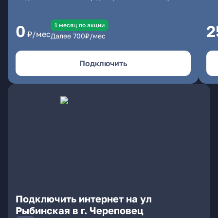
1 месяц по акции
0
2
₽/мес
Далее
700
₽/мес
Подключить
Подключить интернет на ул
Рыбинская в г. Череповец